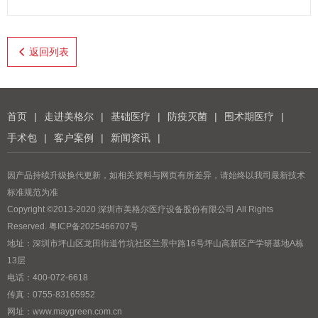
返回列表
首页
|
走进美格尔
|
基础医疗
|
防疫灭菌
|
围术期医疗
|
手术包
|
客户案例
|
新闻资讯
|
因产品持续升级换代更新，如相关资料与网页有所差异，请始终以我司最新技术
标准规范为准
Copyright ©2013-2020 深圳市美格尔医疗设备股份有限公司 All Rights
Reserved.
粤ICP备2025466707号
地址：深圳市坪山区龙田街道竹坑社区兰景中路16号坪山高新区产学研基地A栋
13层
电话：
400-072-6618
传真：0755-83165952
网址：
www.maygreen.com.cn