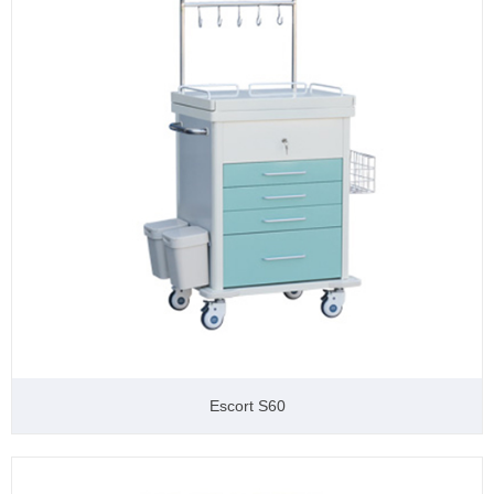
Escort S60