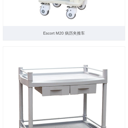
Escort M20 病历夹推车