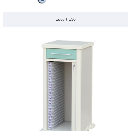
Escort E30