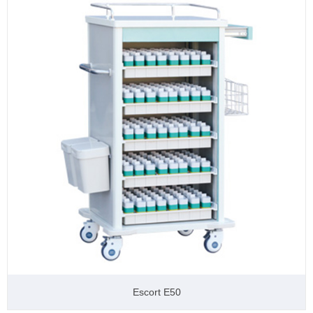
Escort E50