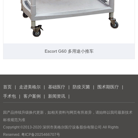
Escort G60 多用途小推车
首页
|
走进美格尔
|
基础医疗
|
防疫灭菌
|
围术期医疗
|
手术包
|
客户案例
|
新闻资讯
|
因产品持续升级换代更新，如相关资料与网页有所差异，请始终以我司最新技术
标准规范为准
Copyright ©2013-2020 深圳市美格尔医疗设备股份有限公司 All Rights
Reserved.
粤ICP备2025466707号