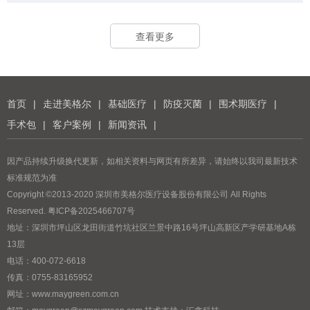
查看更多
首页
|
走进美格尔
|
基础医疗
|
防疫灭菌
|
围术期医疗
|
手术包
|
客户案例
|
新闻资讯
|
因产品持续升级换代更新，如相关资料与网页有所差异，请始终以我司最新技术
标准规范为准
Copyright ©2013-2020 深圳市美格尔医疗设备股份有限公司 All Rights
Reserved.
粤ICP备2025466707号
地址：深圳市坪山区龙田街道竹坑社区兰景中路16号坪山高新区产学研基地A栋
13层
电话：
400-072-6618
传真：0755-83165952
网址：
www.maygreen.com.cn